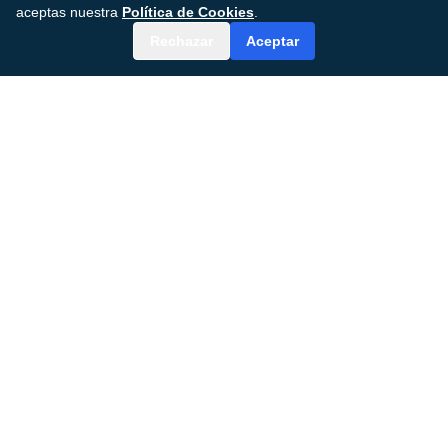
aceptas nuestra
Política de Cookies
.
Rechazar
Aceptar
MDGenius AI
Plataforma de atención quirúrgica impulsada por
IA que transforma los resultados de los pacientes
y la eficiencia clínica.
© 2024–2026 MDGenius AI, Inc.
Todos los derechos