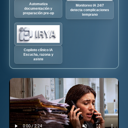
Automatiza
Monitoreo IA 24/7
documentación y
detecta complicaciones
preparación pre-op
temprano
Copiloto clínico IA
Escucha, razona y
asiste