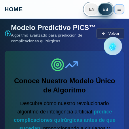
HOME
ES
EN
Modelo Predictivo PICS™
Volver
Algoritmo avanzado para predicción de
complicaciones quirúrgicas
Conoce Nuestro Modelo Único
de Algoritmo
Descubre cómo nuestro revolucionario
algoritmo de inteligencia artificial
predice
complicaciones quirúrgicas antes de que
sucedan
, proporcionando a cirujanos y