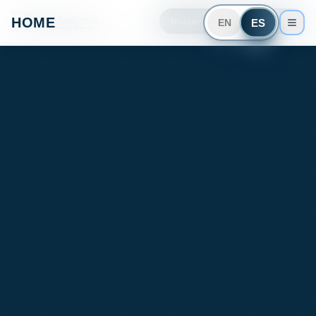
HOME
Iniciar Demo MDGeniusAI
ES
EN