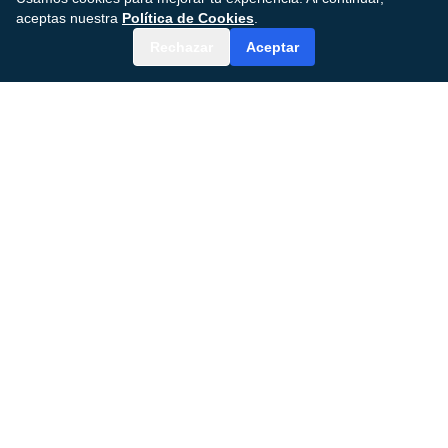
aceptas nuestra
Política de Cookies
.
Rechazar
Aceptar
MDGenius AI
Plataforma de atención quirúrgica impulsada por
IA que transforma los resultados de los pacientes
y la eficiencia clínica.
© 2024–2026 MDGenius AI, Inc.
Todos los derechos
reservados.
DIRECCIÓN